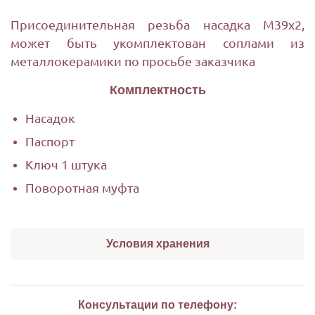
Присоединительная резьба насадка М39х2,
может быть укомплектован соплами из
металлокерамики по просьбе заказчика
Комплектность
Насадок
Паспорт
Ключ 1 штука
Поворотная муфта
Условия хранения
Насадок должен храниться при
положительных температурах окружающей
Консультации по телефону:
среды. Перед хранением обязательно должны