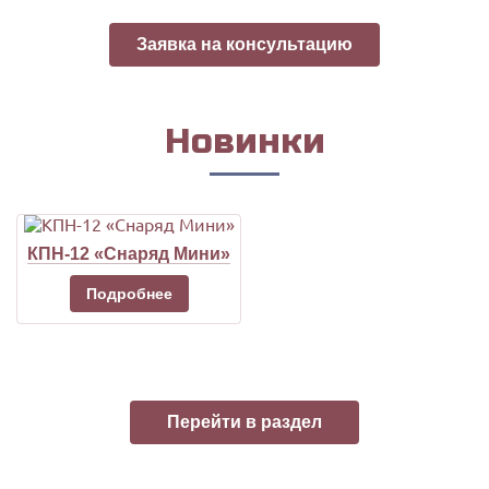
быть слиты остатки воды от предыдущего
Заявка на консультацию
использования насадка. При длительном
хранении (в межсезонье) рекомендуется
хранить насадок в керосине или солярке.
Новинки
КПН-12 «Снаряд Мини»
Подробнее
Перейти в раздел