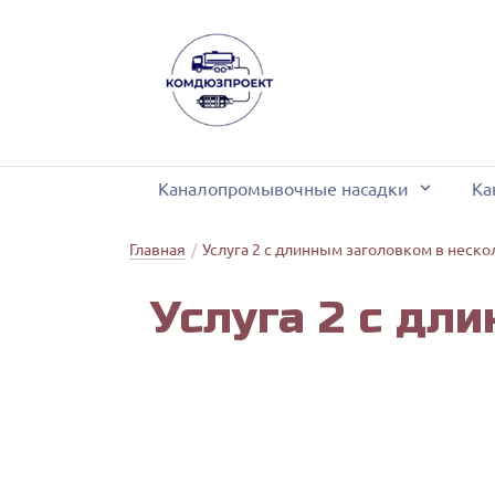
Каналопромывочные насадки
Ка
На
Ко
Главная
/
Услуга 2 с длинным заголовком в неско
Ус­лу­га 2 с дли