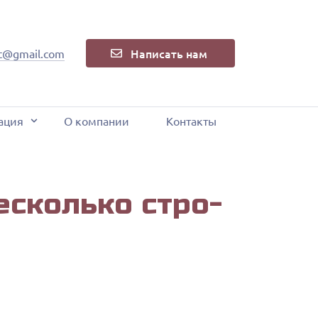
Написать нам
t@gmail.com
ация
О компании
Контакты
нес­коль­ко стро­