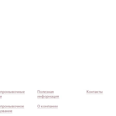
опромывочные
Полезная
Контакты
и
информация
опромывочное
О компании
дование