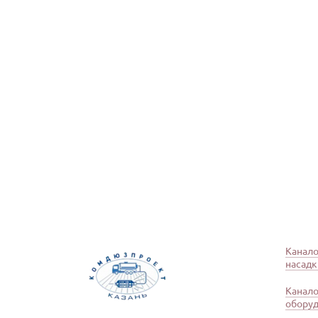
Канал
насадк
Канал
обору